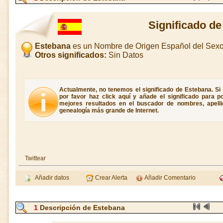
Significado d
Estebana
es un Nombre de Origen Español del Sexo
Otros significados:
Sin Datos
Actualmente, no tenemos el significado de Estebana. Si 
por favor haz click aquí y añade el significado para 
mejores resultados en el buscador de nombres, apellid
genealogía más grande de Internet.
Twittear
Añadir datos
Crear Alerta
Añadir Comentario
1
Descripción de Estebana