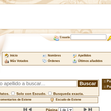
Usuario
Inicio
Nombres
Apellidos
Más Votados
Órdenes
Últimos añadidos
:: Pu
:: Pu
Datos.
Solo con Escudo.
Busqueda exacta.
omentarios de Estene
Escudo de Estene
Página