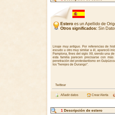
Estero
es un Apellido de Ori
Otros significados:
Sin Dato
Linaje muy antiguo. Por referencias de his
escudo u otro muy similar a él, apareció ini
Pamplona, fines del siglo XII, siendo una de
esta familia parecen precisarse con más
penetración del protestantismo en Guipúzco
los "herejes de Durango".
Twittear
Añadir datos
Crear Alerta
1
Descripción de estero