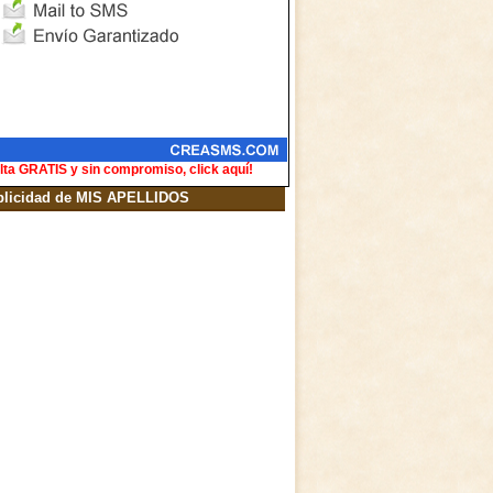
lta GRATIS y sin compromiso, click aquí!
blicidad de MIS APELLIDOS