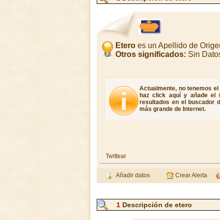
Etero
es un Apellido de Orig
Otros significados:
Sin Dato
Actualmente, no tenemos el s
haz click aquí y añade el 
resultados en el buscador d
más grande de Internet.
Twittear
Añadir datos
Crear Alerta
1
Descripción de etero