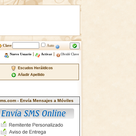
Clave
Auto
|
|
Nuevo Usuario
Activar
Olvidé Clave
Escudos Heráldicos
Añadir Apellido
ms.com - Envía Mensajes a Móviles