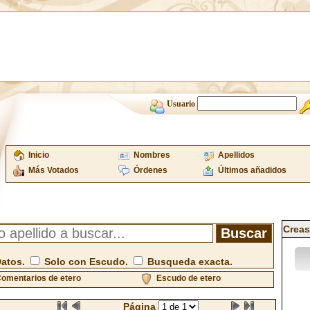
Usuario
Inicio
Nombres
Apellidos
Más Votados
Órdenes
Últimos añadidos
Creas
Datos.
Solo con Escudo.
Busqueda exacta.
omentarios de etero
Escudo de etero
Página