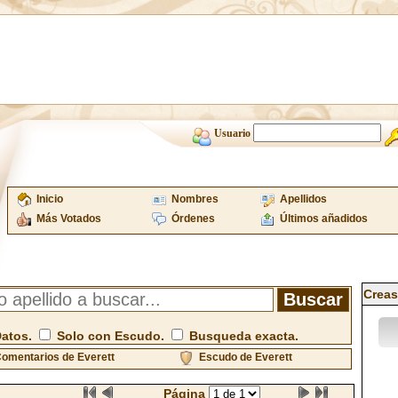
Usuario
Inicio
Nombres
Apellidos
Más Votados
Órdenes
Últimos añadidos
Creas
Datos.
Solo con Escudo.
Busqueda exacta.
omentarios de Everett
Escudo de Everett
Página