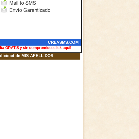
lta GRATIS y sin compromiso, click aquí!
blicidad de MIS APELLIDOS