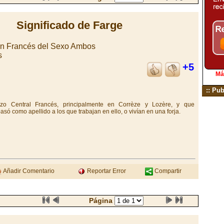
Significado de Farge
en Francés del Sexo Ambos
s
+5
Má
:: Pub
zo Central Francés, principalmente en Corrèze y Lozère, y que
só como apellido a los que trabajan en ello, o vivían en una forja.
Añadir Comentario
Reportar Error
Compartir
Página