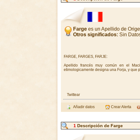
Farge
es un Apellido de Orig
Otros significados:
Sin Dato
FARGE, FARGES, FARJE:
Apellido francés muy común en el Maci
etimologicamente designa una Forja, y que pa
Twittear
Añadir datos
Crear Alerta
1
Descripción de Farge