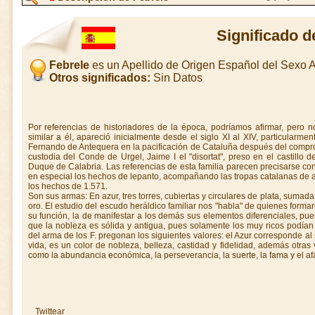
Significado d
Febrele
es un Apellido de Origen Español del Sexo
Otros significados:
Sin Datos
Por referencias de historiadores de la época, podríamos afirmar, pero 
similar a él, apareció inicialmente desde el siglo XI al XIV, particularme
Fernando de Antequera en la pacificación de Cataluña después del compr
custodia del Conde de Urgel, Jaime I el "disortat", preso en el castillo d
Duque de Calabria. Las referencias de esta familia parecen precisarse co
en especial los hechos de lepanto, acompañando las tropas catalanas de a
los hechos de 1.571.
Son sus armas: En azur, tres torres, cubiertas y circulares de plata, suma
oro. El estudio del escudo heráldico familiar nos "habla" de quienes formaro
su función, la de manifestar a los demás sus elementos diferenciales, pues
que la nobleza es sólida y antigua, pues solamente los muy ricos podían
del arma de los F. pregonan los siguientes valores: el Azur corresponde al
vida, es un color de nobleza, belleza, castidad y fidelidad, además otras v
como la abundancia económica, la perseverancia, la suerte, la fama y el afá
Twittear