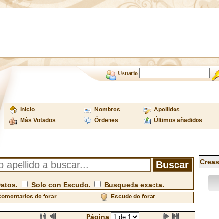
Usuario
Inicio
Nombres
Apellidos
Más Votados
Órdenes
Últimos añadidos
Creas
Datos.
Solo con Escudo.
Busqueda exacta.
omentarios de ferar
Escudo de ferar
Página