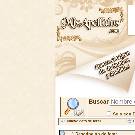
Buscar
Solo con 
Nuevo dato de ferar
C
1
Descripción de ferar