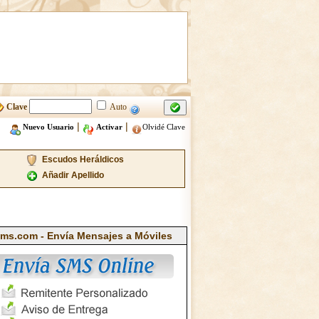
Clave
Auto
|
|
Nuevo Usuario
Activar
Olvidé Clave
Escudos Heráldicos
Añadir Apellido
ms.com - Envía Mensajes a Móviles