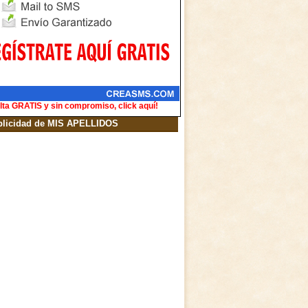
lta GRATIS y sin compromiso, click aquí!
blicidad de MIS APELLIDOS