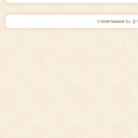
||
© HGM Network S.L.