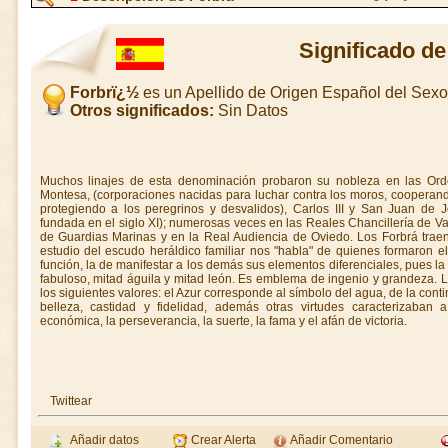
Significado d
Forbrï¿½
es un Apellido de Origen Español del Sex
Otros significados:
Sin Datos
Muchos linajes de esta denominación probaron su nobleza en las Orde
Montesa, (corporaciones nacidas para luchar contra los moros, cooperand
protegiendo a los peregrinos y desvalidos), Carlos III y San Juan de J
fundada en el siglo XI); numerosas veces en las Reales Chancillería de V
de Guardias Marinas y en la Real Audiencia de Oviedo. Los Forbrá traen 
estudio del escudo heráldico familiar nos "habla" de quienes formaron el
función, la de manifestar a los demás sus elementos diferenciales, pues la
fabuloso, mitad águila y mitad león. Es emblema de ingenio y grandeza. 
los siguientes valores: el Azur corresponde al símbolo del agua, de la conti
belleza, castidad y fidelidad, además otras virtudes caracterizaban 
económica, la perseverancia, la suerte, la fama y el afán de victoria.
Twittear
Añadir datos
Crear Alerta
Añadir Comentario