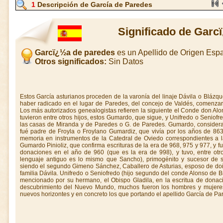
1
Descripción de García de Paredes
Significado de Garc
Garcï¿½a de paredes
es un Apellido de Origen Esp
Otros significados:
Sin Datos
Estos García asturianos proceden de la varonía del linaje Dávila o Blázq
haber radicado en el lugar de Paredes, del concejo de Valdés, comenza
Los más autorizados genealogistas refieren la siguiente el Conde don A
tuvieron entre otros hijos, estos Gumardo, que sigue, y Unifredo o Seniofre
las casas de Miranda y de Paredes o G. de Paredes. Gumardo, considera
fué padre de Froyla o Froylano Gumardiz, que vivía por los años de 863
memoria en instrumentos de la Catedral de Oviedo correspondientes a l
Gumardo Pinioliz, que confirma escrituras de la era de 968, 975 y 977, y 
donaciones en el año de 960 (que es la era de 998), y tuvo, entre otro
lenguaje antiguo es lo mismo que Sancho), primogénito y sucesor de su
siendo el segundo Gimeno Sánchez, Caballero de Asturias, esposo de do
familia Dávila. Unifredo o Seniofredo (hijo segundo del conde Alonso de 
mencionado por su hermano, el Obispo Gladila, en la escritua de donac
descubrimiento del Nuevo Mundo, muchos fueron los hombres y mujeres
nuevos horizontes y en concreto los que portando el apellido García de Par