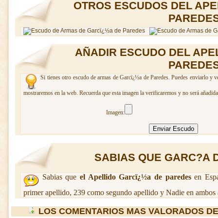
OTROS ESCUDOS DEL APE
PAREDE
AÑADIR ESCUDO DEL APE
PAREDE
Si tienes otro escudo de armas de Garcï¿½a de Paredes. Puedes enviarlo y ver
mostraremos en la web. Recuerda que esta imagen la verificaremos y no será añadida 
Imagen:
SABIAS QUE GARC?A D
Sabias que
el Apellido Garcï¿½a de paredes
en Espa
primer apellido, 239 como segundo apellido y Nadie en ambos a
LOS COMENTARIOS MAS VALORADOS DE