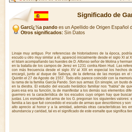
Significado de G
Garcï¿½a pando
es un Apellido de Origen Español
Otros significados:
Sin Datos
Linaje muy antiguo. Por referencias de historiadores de la época, podrí
escudo u otro muy similar a él, apareció inicialmente desde el siglo XI al
el Islam acompañando las huestes de D. Alfonso señor de Molina y hermano 
en la batalla de los campos de Jerez en 1231 contra Aben Hud. Las refere
con más frecuencia desde el siglo XV al XIX en especial los hechos d
encargó, junto al duque de Saboya, de la defensa de las monjas en el
Quintin el 27 de Agosto de 1557. Todo ello parece coincidir con la memor
la rama de la familia García Pando. Son sus armas: En sinople, un busto de
en la diestra. El estudio del escudo heráldico familiar nos "habla" de qui
pues esa era su función, la de manifestar a los demás sus elementos dife
guerrero es la característica de los escudos cuyo origen hay que buscarlo
justas. Los esmaltes del arma de los G. pregonan los siguientes valores: e
familia a las que fué concedido el escudo de armas que describimos y son tal
alto aprecio al honor y a la amistad, además otras características les e
abundancia y caridad, tal es el significado de este esmalte que significa tier