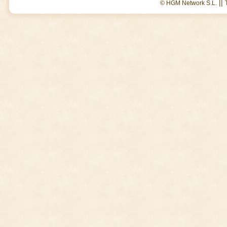
||
© HGM Network S.L.