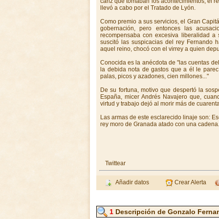
cariz que tomaban los acontecimientos, el re
llevó a cabo por el Tratado de Lyón.
Como premio a sus servicios, el Gran Capit
gobernación, pero entonces las acusaci
recompensaba con excesiva liberalidad a su
suscitó las suspicacias del rey Fernando 
aquel reino, chocó con el virrey a quien dep
Conocida es la anécdota de "las cuentas del
la debida nota de gastos que a él le parec
palas, picos y azadones, cien millones..."
De su fortuna, motivo que despertó la sosp
España, micer Andrés Navajero que, cuando
virtud y trabajo dejó al morir más de cuarent
Las armas de este esclarecido linaje son: Esc
rey moro de Granada atado con una cadena. 
Twittear
Añadir datos
Crear Alerta
1
Descripción de Gonzalo Ferna