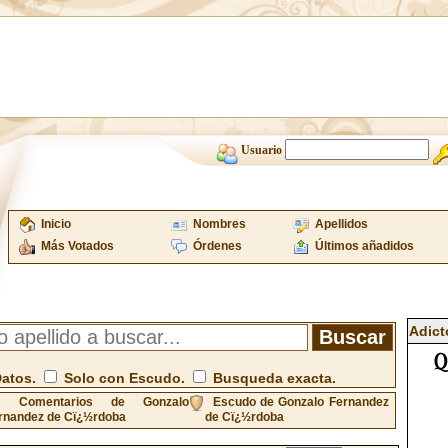
Usuario
Inicio
Nombres
Apellidos
Más Votados
Órdenes
Últimos añadidos
Adict
Datos.
Solo con Escudo.
Busqueda exacta.
Comentarios de Gonzalo
Escudo de Gonzalo Fernandez
rnandez de Cï¿½rdoba
de Cï¿½rdoba