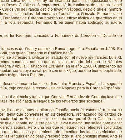
Actuó cerca del último rey de Granada para las negociaciones que
los Reyes Católicos. Siempre mereció la confianza de la reina Isabel
ndo Carlos VIII de Francia decidió invadir Nápoles, decidió que el hombre
trozar los ejércitos del monarca francés era Gonzalo Fernández de
 Fernández de Córdoba practicó una eficaz táctica de guerrillas en el
or la flota española, Fernando II, en quien había abdicado su padre,
sor, su tío Fadrique, concedió a Fernández de Córdoba el Ducado de
s franceses de Ostia y entrar en Roma, regresó a España en 1.498. En
VIII, con quien Fernando el Católico había
ol se apresuró a ratificar el Tratado con el nuevo rey francés, Luis XI.
mbos monarcas, aquella que decidía el reparto del reino de Nápoles
abria y Apulia. (Tratado de Granada, en el año 1.500) Cumpliendo las
Capitán, con apoyo naval, pero con un exiguo, aunque bien disciplinado,
torios asignados a España.
se desencadenaron las discordias entre Francia y España. La segunda
1.504, trajo consigo la reconquista de Nápoles para la Corona Española.
a, con tal violencia y fuerza que Gonzalo Fernández de Córdoba tuvo que
plaza, resistió hasta la llegada de los refuerzos que solicitaba.
 envidia que algunos sentían en España hacia él, comenzó a minar su
sabel, tenía que convertirse en su defensora, rechazando los cargos de
inactividad en Berletta. Lo que ocurría era que el Gran Capitán sabía
e que disponía, no le era posible llevar a efecto una salida para atacar
derrota segura. Pero una vez que le llegaron los refuerzos solicitados
o a los franceses y obteniendo de inmediato las famosas victorias de
n las lenguas envidiosas y recobró todo su alto prestigio militar. Ante el