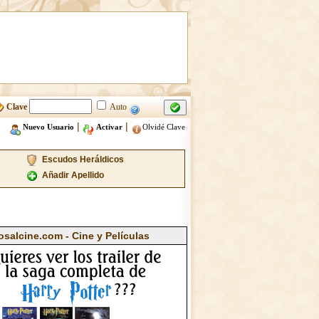
Clave
Auto
|
|
Nuevo Usuario
Activar
Olvidé Clave
Escudos Heráldicos
Añadir Apellido
osalcine.com - Cine y Películas