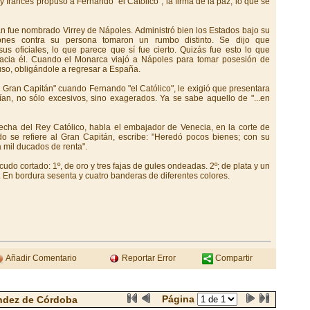
y francés propuso a Fernando "el Católico", la firma de la paz, lo que se
án fue nombrado Virrey de Nápoles. Administró bien los Estados bajo su
ones contra su persona tomaron un rumbo distinto. Se dijo que
s oficiales, lo que parece que sí fue cierto. Quizás fue esto lo que
hacia él. Cuando el Monarca viajó a Nápoles para tomar posesión de
uso, obligándole a regresar a España.
 Gran Capitán" cuando Fernando "el Católico", le exigió que presentara
ían, no sólo excesivos, sino exagerados. Ya se sabe aquello de "...en
echa del Rey Católico, habla el embajador de Venecia, en la corte de
 se refiere al Gran Capitán, escribe: "Heredó pocos bienes; con su
a mil ducados de renta".
udo cortado: 1º, de oro y tres fajas de gules ondeadas. 2º; de plata y un
En bordura sesenta y cuatro banderas de diferentes colores.
Añadir Comentario
Reportar Error
Compartir
Página
ndez de Córdoba