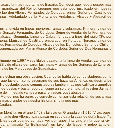
e, acaso la más importante de España. Con decir que llegó a poseer más
 y grandezas del Reino, creemos que está todo justificado en nuestra
aje fue don Alfonso Fernández de Córdoba, primer Señor del Castillo de
as, Adelantado de la Frontera de Andalucía, Alcalde y Alguacil de
familia, divida en líneas menores, ramas y subramas: Primera: Línea de
por Gonzalo Fernández de Córdoba, Señor de Aguilar de la Frontera, de
alcazar. Segunda: Línea de Cabra, fundada a fines del siglo XIV, por
a, Mariscal de Castilla y embajador en Portugal. Tercera: Línea de
ego Fernández de Córdoba, Alcaide de los Donceles y Señor de Chillón.
, comenzada por Martín Alonso de Córdoba, Señor de Dos Hermanas y
inguió en 1.697 y sus títulos pasaron a la línea de Aguilar. La línea de
3 y de ella se derivaron las líneas y ramas de los Señores de Zuheros,
y la de los Marqueses de Guadalcazar.
s efectuar una observación. Cuando se habla de conquistadores, por lo
s que tuvieron como escenario de sus hazañas América, es decir, a los
tc. No obstante, como conquistadores también hay que calificar a aquellos
po de gestas y basta recordar, como un solo ejemplo, al rey don Jaime I,
ue de inmediato vamos a pasar en sucesivos trabajos a
 Mundo, nos ha parecido correcto comenzar esta relación de sus armas
es más grandes de nuestra historia, sino la que más;
Capitán.
Montilla, en el año 1.453 y falleció en Granada en 1.515. Vivió, pues,
l infante don Alfonso, para pasar en seguida a la casa de doña Isabel "la
, es decir cuando contaba veintiún años. Intervino en la guerra civil
uana llamada "la Beltraneja", en favor de Isabel y peleó también