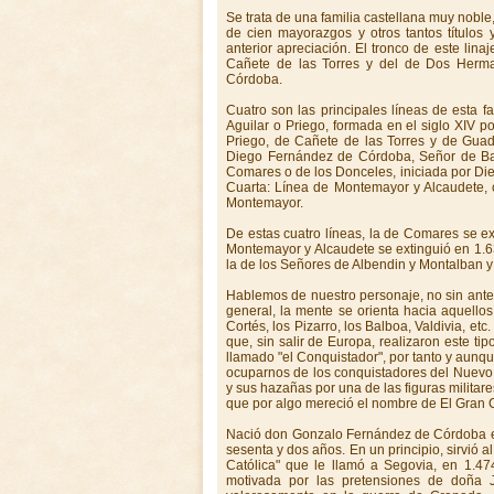
Se trata de una familia castellana muy nobl
de cien mayorazgos y otros tantos títulos
anterior apreciación. El tronco de este lin
Cañete de las Torres y del de Dos Herman
Córdoba.
Cuatro son las principales líneas de esta 
Aguilar o Priego, formada en el siglo XIV 
Priego, de Cañete de las Torres y de Guad
Diego Fernández de Córdoba, Señor de Baen
Comares o de los Donceles, iniciada por Di
Cuarta: Línea de Montemayor y Alcaudete
Montemayor.
De estas cuatro líneas, la de Comares se ext
Montemayor y Alcaudete se extinguió en 1.63
la de los Señores de Albendin y Montalban 
Hablemos de nuestro personaje, no sin ante
general, la mente se orienta hacia aquello
Cortés, los Pizarro, los Balboa, Valdivia, e
que, sin salir de Europa, realizaron este ti
llamado "el Conquistador", por tanto y aunq
ocuparnos de los conquistadores del Nuevo
y sus hazañas por una de las figuras militar
que por algo mereció el nombre de El Gran 
Nació don Gonzalo Fernández de Córdoba en 
sesenta y dos años. En un principio, sirvió a
Católica" que le llamó a Segovia, en 1.474
motivada por las pretensiones de doña J