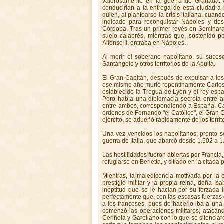
valerosamente en la guerra de Granada. 
conducirían a la entrega de esta ciudad a 
quien, al plantearse la crisis italiana, cua
indicado para reconquistar Nápoles y des
Córdoba. Tras un primer revés en Seminara,
suelo calabrés, mientras que, sostenido p
Alfonso II, entraba en Nápoles.
Al morir el soberano napolitano, su suce
Santángelo y otros territorios de la Apulia.
El Gran Capitán, después de expulsar a lo
ese mismo año murió repentinamente Carlos 
establecido la Tregua de Lyón y el rey españ
Pero había una diplomacia secreta entre a
entre ambos, correspondiendo a España, Cal
órdenes de Fernando "el Católico", el Gran 
ejército, se adueñó rápidamente de los terri
Una vez vencidos los napolitanos, pronto 
guerra de Italia, que abarcó desde 1.502 a 
Las hostilidades fueron abiertas por Franci
refugiarse en Berletta, y sitiado en la citada 
Mientras, la maledicencia motivada por la
prestigio militar y la propia reina, doña I
ineptitud que se le hacían por su forzada 
perfectamente que, con las escasas fuerzas d
a los franceses, pues de hacerlo iba a una 
comenzó las operaciones militares, atacand
Ceriñola y Garellano con lo que se silenciaro