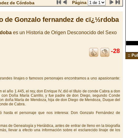
Página
ndez de Córdoba
do de Gonzalo fernandez de cï¿½rdoba
rdoba
es un Historia de Origen Desconocido del Sexo
-28
:: Pu
 grandes linajes o famosos personajes encontramos a uno apasionante:
n el año 1.445, el rey, don Enrique IV, dió el título de conde Cabra a don
 con Doña María Carrillo, y fue padre de don Diego, segundo Conde
on doña María de Mendoza, hija de don Diego de Mendoza, Duque del
Conde de Cabra.
egó hasta el personaje que nos interesa: Don Gonzalo Fernández de
temas de Genealogía y Heráldica, antes de entrar de lleno en la biografía
s, llevar a efecto una información sobre el esclarecido linaje de los