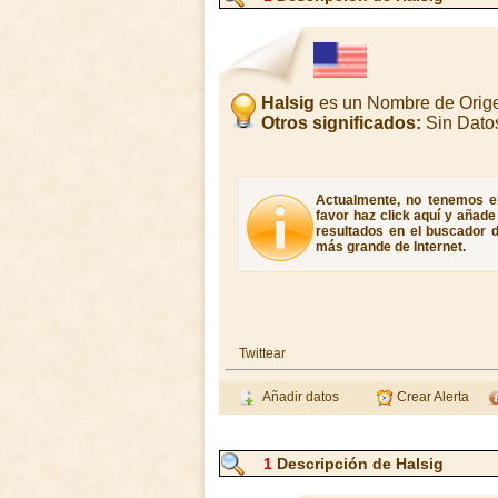
Halsig
es un Nombre de Orige
Otros significados:
Sin Dato
Actualmente, no tenemos el 
favor haz click aquí y añad
resultados en el buscador d
más grande de Internet.
Twittear
Añadir datos
Crear Alerta
1
Descripción de Halsig