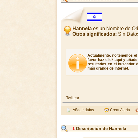
Hannela
es un Nombre de Or
Otros significados:
Sin Dato
Actualmente, no tenemos el 
favor haz click aquí y añad
resultados en el buscador d
más grande de Internet.
Twittear
Añadir datos
Crear Alerta
1
Descripción de Hannela