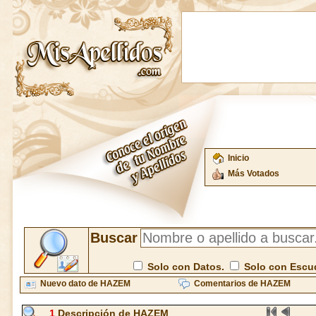
Inicio
Más Votados
Buscar
Solo con Datos.
Solo con Escu
Nuevo dato de HAZEM
Comentarios de HAZEM
1
Descripción de HAZEM