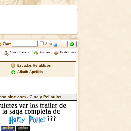
Clave
Auto
|
|
Nuevo Usuario
Activar
Olvidé Clave
Escudos Heráldicos
Añadir Apellido
osalcine.com - Cine y Películas