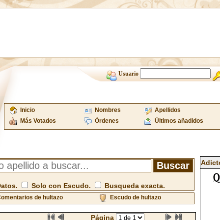
Usuario
Inicio
Nombres
Apellidos
Más Votados
Órdenes
Últimos añadidos
Adict
Datos.
Solo con Escudo.
Busqueda exacta.
omentarios de hultazo
Escudo de hultazo
Página