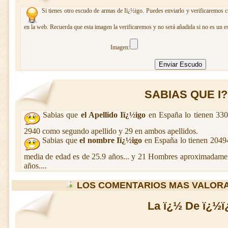
Si tienes otro escudo de armas de Iï¿½igo. Puedes enviarlo y verificaremos c
en la web. Recuerda que esta imagen la verificaremos y no será añadida si no es un e
Imagen:
SABIAS QUE I?I
Sabias que
el Apellido Iï¿½igo
en España lo tienen 330
2940 como segundo apellido y 29 en ambos apellidos.
Sabias que
el nombre Iï¿½igo
en España lo tienen 204
media de edad es de 25.9 años... y 21 Hombres aproximadamen
años....
LOS COMENTARIOS MAS VALORA
La ï¿½ De ï¿½ï