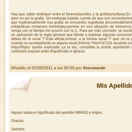
Hay que saber distinguir entre el fonema(sonido) y la grafía(escritura).E
pero no así la grafía. Sin embargo,habida cuenta de que nos encontramos 
que tradicionalmente esa grafía se encuentra registrada documentalment
ortográficas romances inmediatas,pervive en una situación de tolerancia
venga con el tiempo.Así ocurrió con la Ç. Para ser más concreto: se escri
en aplicación de la regla general que tiende a duplicar algunas consonan
detrás de la vocal "i".Esto afecta,incluso, a la misma vocal "i" que ,en la
cuando su acompañante es alguna vocal (Herria="HerriYa").De acuerdo con e
Inigo(Íñigo)- queda explicada y,a la vez, consolida la acerta aportación
confusión popular entre Iñigo/Eneko e Ignacio.
Añadido el 02/09/2011 a las 00:00 por
Desconocido
Mis Apellid
Aguien sabra el significado del apellido MINIGO y origen.
Gracias
Saludos