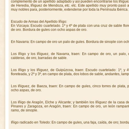
complemento de un apellido adaptado y así pueden encontrarse los Iñiguez 
de Heredia, Iñiguez de Mendoza, etc. etc. Este apellido muy pronto pasó
muy nobles para, posteriormente, extenderse por toda la Península Ibérica.
Escudo de Armas del Apellido Iñigo:
En Vizcaya: Escudo cuartelado. 1º y 4º de plata con una cruz de sable flore
de oro. Bordura de gules con ocho aspas de oro.
En Navarra: En campo de oro un palo de gules. Bordura de sinople con och
Los Iñigo y los Iñiguez, de Navarra, traen: En campo de oro, un palo,
calderas, de oro, barradas de sable.
Los Iñigo y los Iñiguez, de Guipúzcoa, traen: Escudo cuartelado: 1º, y 
floreteada, y 2º y 3º, en campo de plata, dos lobos de sable, andantes, la
Los Iñiguez, de Baeza, traen: En campo de gules, cinco torres de plata, 
ocho aspas, de oro.
Los Iñigo de Aragón, Elche y Alicante; y también los Iñiguez de la casa de
Pinares y Zaragoza, en Aragón, traen: En campo de oro, un león rampan
ramo, de sinople.
Iñigo radicado en Toledo: En campo de gules, una faja, caída, de oro; bord