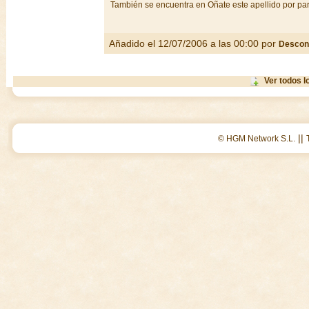
También se encuentra en Oñate este apellido por par
Añadido el 12/07/2006 a las 00:00 por
Descon
Ver todos l
||
© HGM Network S.L.