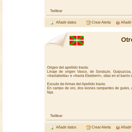
Twittear
Añadir datos
Crear Alerta
Añadir
Otr
Origen del apellido Iraola:
Linaje de origen Vasco, de Soraluze, Guipuzcoa
«Iraolabeitia» e «Iraola Etxeberri», sitas en el barr
Escudo de Armas del Apellido Iraola:
En campo de oro, dos leones rampantes de gules, afr
faja.
Twittear
Añadir datos
Crear Alerta
Añadir