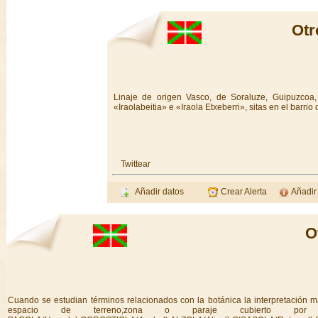
Otr
Linaje de origen Vasco, de Soraluze, Guipuzcoa
«Iraolabeitia» e «Iraola Etxeberri», sitas en el barr
Twittear
Añadir datos
Crear Alerta
Añadir
O
Cuando se estudian términos relacionados con la botánica la interpretación m
espacio de terreno,zona o paraje cubierto por de