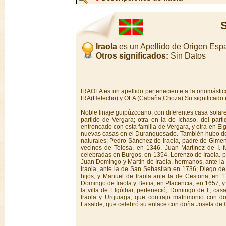
S
Iraola
es un Apellido de Origen Esp
Otros significados:
Sin Datos
IRAOLA es un apellido perteneciente a la onomástica
IRA(Helecho) y OLA (Cabaña,Choza).Su significado
Noble linaje guipúzcoano, con diferentes casa solare
partido de Vergara; otra en la de Ichaso, del part
entroncado con esta familia de Vergara, y otra en E
nuevas casas en el Duranquesado. También hubo de es
naturales: Pedro Sánchez de Iraola, padre de Gimeno
vecinos de Tolosa, en 1346. Juan Martínez de I. 
celebradas en Burgos. en 1354. Lorenzo de Iraola. p
Juan Domingo y Martín de Iraola, hermanos, ante la
Iraola, ante la de San Sebastían en 1736; Diego de 
hijos, y Manuel de Iraola ante la de Cestona, en 17
Domingo de Iraola y Beitia, en Placencia, en 1657, y 
la villa de Elgóibar, perteneció; Domingo de I., 
Iraola y Urquiaga, que contrajo matrimonio con 
Lasalde, que celebró su enlace con doña Josefa de