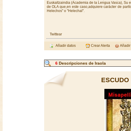
Euskaltzaindia (Academia de la Lengua Vasca), Su et
de OLA que,en este caso,adquiere carácter de partícu
Helechos" o "Helechal".
Twittear
Añadir datos
Crear Alerta
Añadir
6
Descripciones de Iraola
ESCUDO 