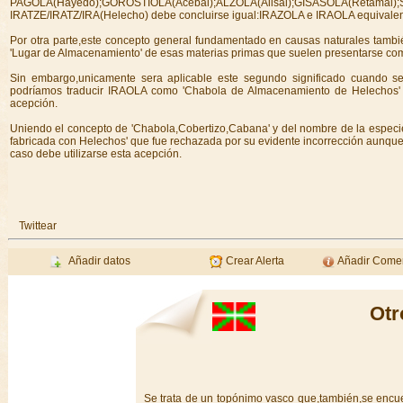
PAGOLA(Hayedo);GOROSTIOLA(Acebal);ALZOLA(Alisal);GISASOLA(Retamal);
IRATZE/IRATZ/IRA(Helecho) debe concluirse igual:IRAZOLA e IRAOLA equivalen 
Por otra parte,este concepto general fundamentado en causas naturales tambi
'Lugar de Almacenamiento' de esas materias primas que suelen presentarse com
Sin embargo,unicamente sera aplicable este segundo significado cuando 
podríamos traducir IRAOLA como 'Chabola de Almacenamiento de Helechos' 
acepción.
Uniendo el concepto de 'Chabola,Cobertizo,Cabana' y del nombre de la especi
fabricada con Helechos' que fue rechazada por su evidente incorrección aunque,
caso debe utilizarse esta acepción.
Twittear
Añadir datos
Crear Alerta
Añadir Comen
Otr
Se trata de un topónimo vasco que,también,se encu