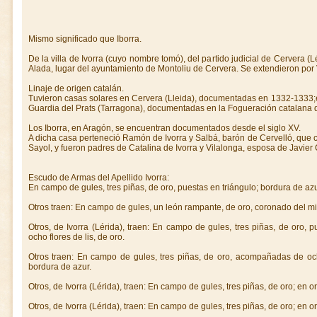
Mismo significado que Iborra.
De la villa de Ivorra (cuyo nombre tomó), del partido judicial de Cervera 
Alada, lugar del ayuntamiento de Montoliu de Cervera. Se extendieron por 
Linaje de origen catalán.
Tuvieron casas solares en Cervera (Lleida), documentadas en 1332-1333;
Guardia del Prats (Tarragona), documentadas en la Fogueración catalana 
Los Iborra, en Aragón, se encuentran documentados desde el siglo XV.
A dicha casa perteneció Ramón de Ivorra y Salbá, barón de Cervelló, que
Sayol, y fueron padres de Catalina de Ivorra y Vilalonga, esposa de Javier
Escudo de Armas del Apellido Ivorra:
En campo de gules, tres piñas, de oro, puestas en triángulo; bordura de azur,
Otros traen: En campo de gules, un león rampante, de oro, coronado del m
Otros, de Ivorra (Lérida), traen: En campo de gules, tres piñas, de oro, 
ocho flores de lis, de oro.
Otros traen: En campo de gules, tres piñas, de oro, acompañadas de ocho
bordura de azur.
Otros, de Ivorra (Lérida), traen: En campo de gules, tres piñas, de oro; en orl
Otros, de Ivorra (Lérida), traen: En campo de gules, tres piñas, de oro; en orl