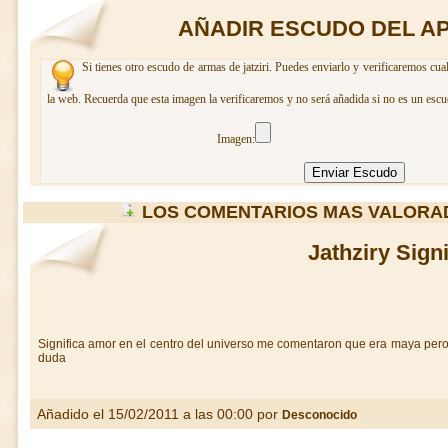
AÑADIR ESCUDO DEL AP
Si tienes otro escudo de armas de jatziri. Puedes enviarlo y verificaremos cua
la web. Recuerda que esta imagen la verificaremos y no será añadida si no es un escu
Imagen:
LOS COMENTARIOS MAS VALORAD
Jathziry Signi
Significa amor en el centro del universo me comentaron que era maya per
duda
Añadido el 15/02/2011 a las 00:00 por
Desconocido