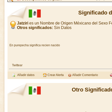
Significado d
Jatziri
es un Nombre de Origen Méxicano del Sexo 
Otros significados:
Sin Datos
En purepecha significa recien nacido
Twittear
Añadir datos
Crear Alerta
Añadir Comentario
Otro Significado