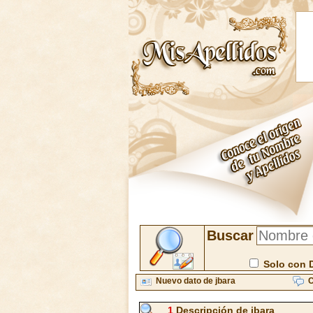
Buscar
Solo con 
Nuevo dato de jbara
C
1
Descripción de jbara