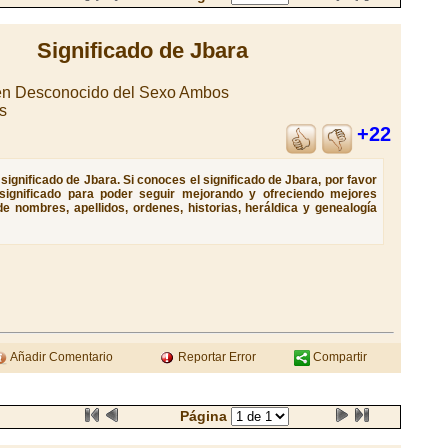
Significado de Jbara
gen Desconocido del Sexo Ambos
s
+22
ignificado de Jbara. Si conoces el significado de Jbara, por favor
 significado para poder seguir mejorando y ofreciendo mejores
e nombres, apellidos, ordenes, historias, heráldica y genealogía
Añadir Comentario
Reportar Error
Compartir
Página