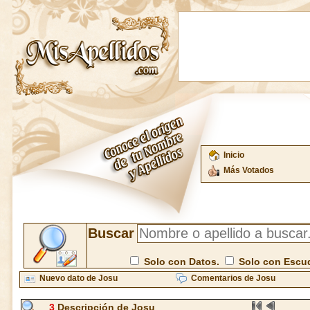
Inicio
Más Votados
Buscar
Solo con Datos.
Solo con Escu
Nuevo dato de Josu
Comentarios de Josu
3
Descripción de Josu