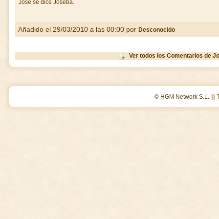
Jose se dice Joseba.
Añadido el 29/03/2010 a las 00:00 por
Desconocido
Ver todos los Comentarios de J
||
© HGM Network S.L.