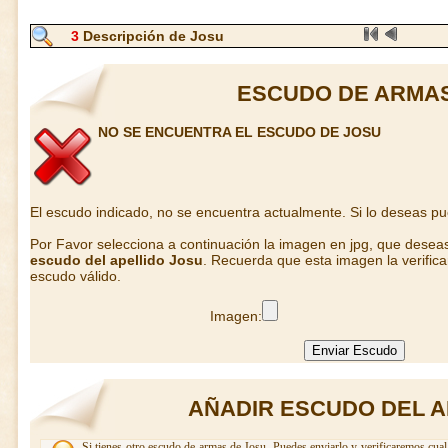
3
Descripción de Josu
ESCUDO DE ARMAS
NO SE ENCUENTRA EL ESCUDO DE JOSU
El escudo indicado, no se encuentra actualmente. Si lo deseas p
Por Favor selecciona a continuación la imagen en jpg, que desea
escudo del apellido Josu
. Recuerda que esta imagen la verific
escudo válido.
Imagen:
AÑADIR ESCUDO DEL A
Si tienes otro escudo de armas de Josu. Puedes enviarlo y verificaremos cual