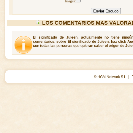
Imagen:
LOS COMENTARIOS MAS VALORA
El significado de Juleen, actualmente no tiene ningú
comentarios, sobre El significado de Juleen, haz click Aq
con todas las personas que quieran saber el origen de Jule
||
© HGM Network S.L.