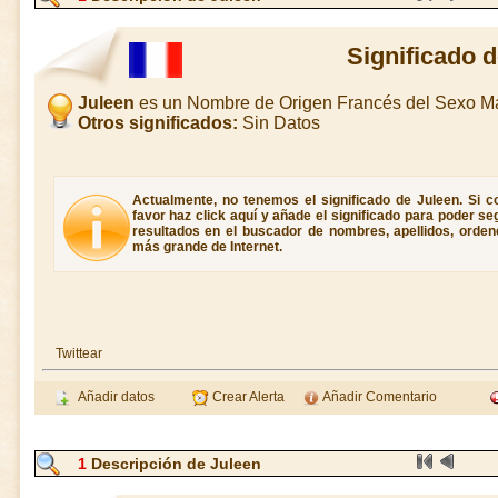
Significado 
Juleen
es un Nombre de Origen Francés del Sexo M
Otros significados:
Sin Datos
Actualmente, no tenemos el significado de Juleen. Si co
favor haz click aquí y añade el significado para poder s
resultados en el buscador de nombres, apellidos, ordene
más grande de Internet.
Twittear
Añadir datos
Crear Alerta
Añadir Comentario
1
Descripción de Juleen