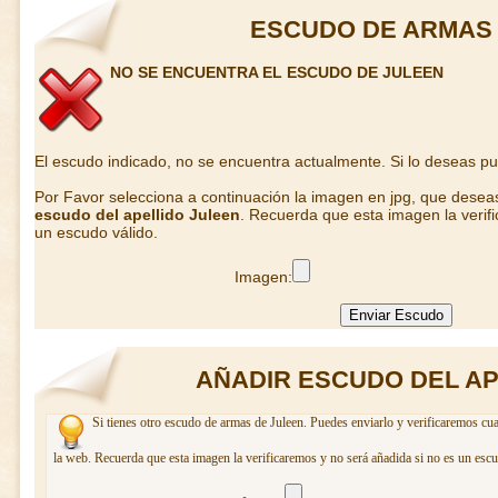
ESCUDO DE ARMAS 
NO SE ENCUENTRA EL ESCUDO DE JULEEN
El escudo indicado, no se encuentra actualmente. Si lo deseas p
Por Favor selecciona a continuación la imagen en jpg, que desea
escudo del apellido Juleen
. Recuerda que esta imagen la verif
un escudo válido.
Imagen:
AÑADIR ESCUDO DEL AP
Si tienes otro escudo de armas de Juleen. Puedes enviarlo y verificaremos cua
la web. Recuerda que esta imagen la verificaremos y no será añadida si no es un escu