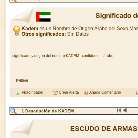
Significado 
Kadem
es un Nombre de Origen Árabe del Sexo Mas
Otros significados:
Sin Datos
significado y origen del nombre KADEM : confidente – árabe .
Twittear
Añadir datos
Crear Alerta
Añadir Comentario
1
Descripción de KADEM
ESCUDO DE ARMAS