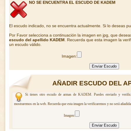
NO SE ENCUENTRA EL ESCUDO DE KADEM
El escudo indicado, no se encuentra actualmente. Si lo deseas p
Por Favor selecciona a continuación la imagen en jpg, que desea
escudo del apellido KADEM
. Recuerda que esta imagen la veri
un escudo válido.
Imagen:
AÑADIR ESCUDO DEL A
Si tienes otro escudo de armas de KADEM. Puedes enviarlo y verifica
mostraremos en la web. Recuerda que esta imagen la verificaremos y no será añadida 
Imagen: