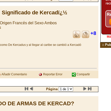
Significado de Kercadï¿½
 Origen Francés del Sexo Ambos
s
+8
Má
:: Pub
 como De Kercadus y al llegar al caribe se cambió a Kercadó
Añadir Comentario
Reportar Error
Compartir
Página
DO DE ARMAS DE KERCAD?