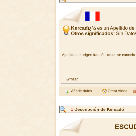
Kercadï¿½
es un Apellido de
Otros significados:
Sin Dato
Apellido de origen francés, antes se conocia
Twittear
Añadir datos
Crear Alerta
1
Descripción de Kercadó
ESCU