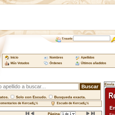
Usuario
Inicio
Nombres
Apellidos
Más Votados
Órdenes
Últimos añadidos
Envía
atos.
Solo con Escudo.
Busqueda exacta.
omentarios de Kercadï¿½
Escudo de Kercadï¿½
Página