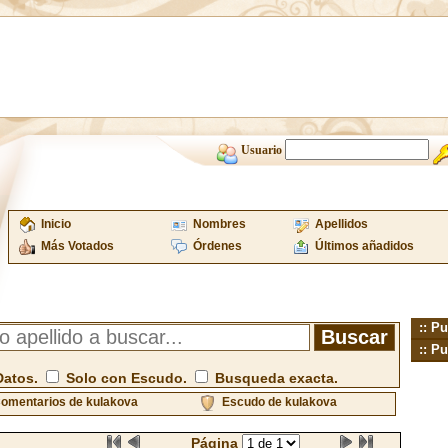
Usuario
Inicio
Nombres
Apellidos
Más Votados
Órdenes
Últimos añadidos
:: Pu
:: Pu
Datos.
Solo con Escudo.
Busqueda exacta.
omentarios de kulakova
Escudo de kulakova
Página