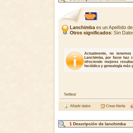
Lanchimba
es un Apellido d
Otros significados:
Sin Dato
Actualmente, no tenemos 
Lanchimba, por favor haz c
ofreciendo mejores resulta
heráldica y genealogía más g
Twittear
Añadir datos
Crear Alerta
1
Descripción de lanchimba