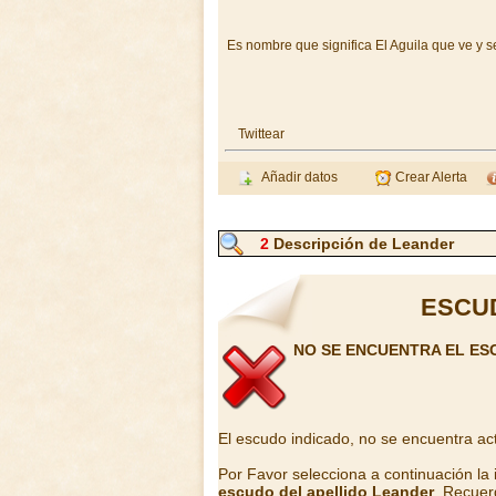
Es nombre que significa El Aguila que ve y s
Twittear
Añadir datos
Crear Alerta
2
Descripción de Leander
ESCU
NO SE ENCUENTRA EL ES
El escudo indicado, no se encuentra ac
Por Favor selecciona a continuación la
escudo del apellido Leander
. Recuer