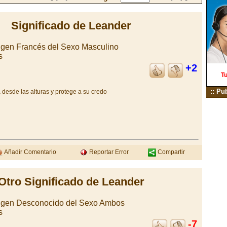
Significado de Leander
gen Francés del Sexo Masculino
s
+2
Tu
:: Pu
a desde las alturas y protege a su credo
Añadir Comentario
Reportar Error
Compartir
Otro Significado de Leander
igen Desconocido del Sexo Ambos
s
-7