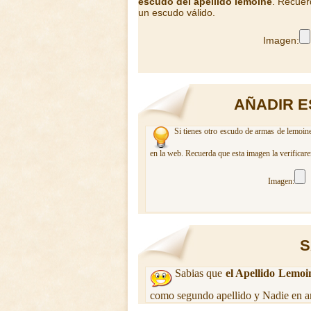
escudo del apellido lemoine
. Recuer
un escudo válido.
Imagen:
AÑADIR E
Si tienes otro escudo de armas de lemoine
en la web. Recuerda que esta imagen la verificar
Imagen:
S
Sabias que
el Apellido Lemoi
como segundo apellido y Nadie en a