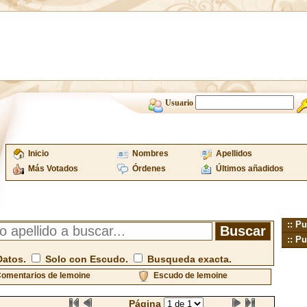
Usuario
Inicio
Nombres
Apellidos
Más Votados
Órdenes
Últimos añadidos
:: Pu
:: Pu
Datos.
Solo con Escudo.
Busqueda exacta.
omentarios de lemoine
Escudo de lemoine
Página