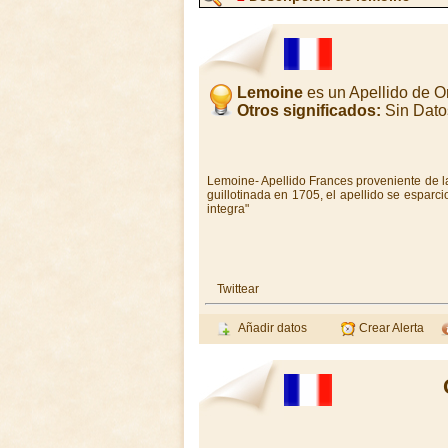
Lemoine
es un Apellido de 
Otros significados:
Sin Dato
Lemoine- Apellido Frances proveniente de la
guillotinada en 1705, el apellido se esparci
integra"
Twittear
Añadir datos
Crear Alerta