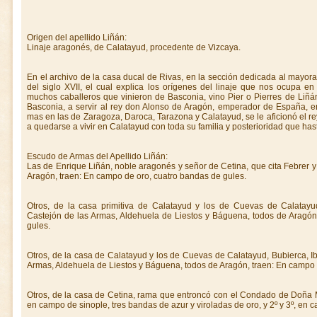
Origen del apellido Liñán:
Linaje aragonés, de Calatayud, procedente de Vizcaya.
En el archivo de la casa ducal de Rivas, en la sección dedicada al mayo
del siglo XVII, el cual explica los orígenes del linaje que nos ocupa e
muchos caballeros que vinieron de Basconia, vino Pier o Pierres de Liñá
Basconia, a servir al rey don Alonso de Aragón, emperador de España, e
mas en las de Zaragoza, Daroca, Tarazona y Calatayud, se le aficionó el rey
a quedarse a vivir en Calatayud con toda su familia y posterioridad que has
Escudo de Armas del Apellido Liñán:
Las de Enrique Liñán, noble aragonés y señor de Cetina, que cita Febrer y
Aragón, traen: En campo de oro, cuatro bandas de gules.
Otros, de la casa primitiva de Calatayud y los de Cuevas de Calatayud
Castejón de las Armas, Aldehuela de Liestos y Báguena, todos de Aragó
gules.
Otros, de la casa de Calatayud y los de Cuevas de Calatayud, Bubierca, Ib
Armas, Aldehuela de Liestos y Báguena, todos de Aragón, traen: En campo d
Otros, de la casa de Cetina, rama que entroncó con el Condado de Doña Ma
en campo de sinople, tres bandas de azur y viroladas de oro, y 2º y 3º, en 