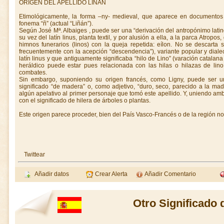
ORIGEN DEL APELLIDO LIÑÁN
Etimológicamente, la forma –ny- medieval, que aparece en documentos 
fonema “ñ” (actual “Liñán”).
Según José Mª. Albaiges , puede ser una “derivación del antropónimo latino 
su vez del latín linus, planta textil, y por alusión a ella, a la parca Atropos
himnos funerarios (linos) con la queja repetida: eílon. No se descarta 
frecuentemente con la acepción “descendencia”), variante popular y dialec
latín linus y que antiguamente significaba “hilo de Lino” (varación catalan
heráldico puede estar pues relacionada con las hilas o hilazas de lino
combates.
Sin embargo, suponiendo su origen francés, como Ligny, puede ser una
significado “de madera” o, como adjetivo, “duro, seco, parecido a la ma
algún apelativo al primer personaje que tomó este apellido. Y, uniendo am
con el significado de hilera de árboles o plantas.
Este origen parece proceder, bien del País Vasco-Francés o de la región no
Twittear
Añadir datos
Crear Alerta
Añadir Comentario
Otro Significado 