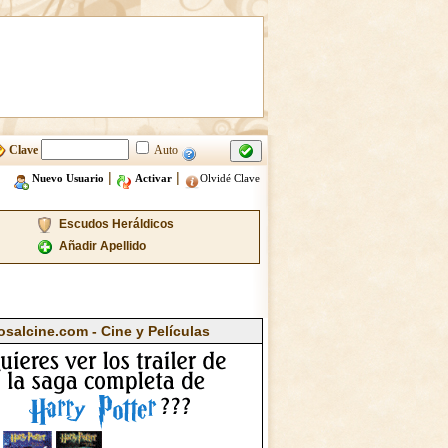
Clave
Auto
|
|
Nuevo Usuario
Activar
Olvidé Clave
Escudos Heráldicos
Añadir Apellido
osalcine.com - Cine y Películas