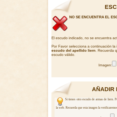
ESC
NO SE ENCUENTRA EL ES
El escudo indicado, no se encuentra ac
Por Favor selecciona a continuación la
escudo del apellido liern
. Recuerda q
escudo válido.
Imagen:
AÑADIR 
Si tienes otro escudo de armas de liern. P
la web. Recuerda que esta imagen la verificaremos