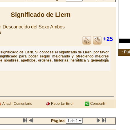
Significado de Liern
en Desconocido del Sexo Ambos
s
+25
:: Pu
ignificado de Liern. Si conoces el significado de Liern, por favor
significado para poder seguir mejorando y ofreciendo mejores
e nombres, apellidos, ordenes, historias, heráldica y genealogía
Añadir Comentario
Reportar Error
Compartir
Página