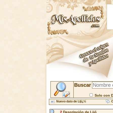
Buscar
Solo con 
Nuevo dato de Lijï¿½
C
2
Descripción de Lijó