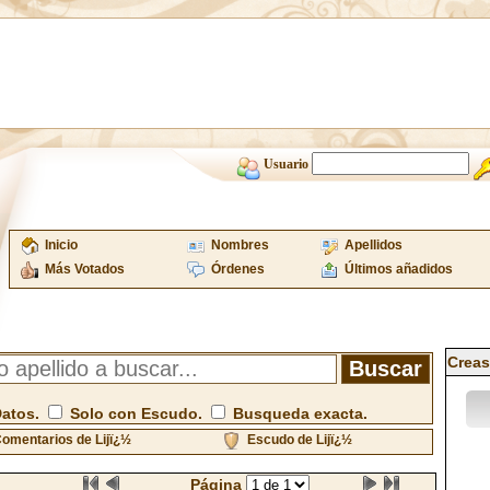
Usuario
Inicio
Nombres
Apellidos
Más Votados
Órdenes
Últimos añadidos
Creas
Datos.
Solo con Escudo.
Busqueda exacta.
omentarios de Lijï¿½
Escudo de Lijï¿½
Página