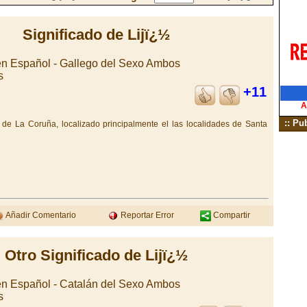
Significado de Lijï¿½
en Español - Gallego del Sexo Ambos
s
+11
A
:: Pu
 de La Coruña, localizado principalmente el las localidades de Santa
Añadir Comentario
Reportar Error
Compartir
Otro Significado de Lijï¿½
en Español - Catalán del Sexo Ambos
s