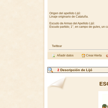
Origen del apellido Lijó:
Linaje originario de Cataluña.
Escudo de Armas del Apellido Lijó:
Escudo partido; 1°, en campo de gules, un ca
Twittear
Añadir datos
Crear Alerta
2
Descripción de Lijó
ES