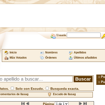
Usuario
Inicio
Nombres
Apellidos
Más Votados
Órdenes
Últimos añadidos
:: Pu
:: Pu
Datos.
Solo con Escudo.
Busqueda exacta.
omentarios de llasag
Escudo de llasag
Página