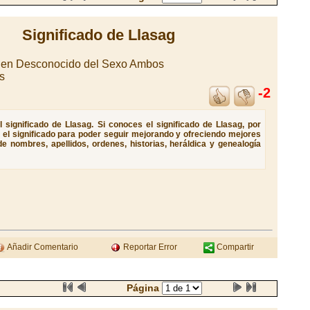
Significado de Llasag
igen Desconocido del Sexo Ambos
s
-2
significado de Llasag. Si conoces el significado de Llasag, por
e el significado para poder seguir mejorando y ofreciendo mejores
e nombres, apellidos, ordenes, historias, heráldica y genealogía
Añadir Comentario
Reportar Error
Compartir
Página