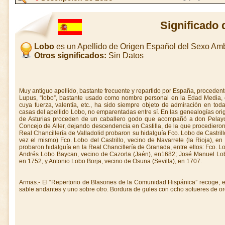
Significado 
Lobo
es un Apellido de Origen Español del Sexo Am
Otros significados:
Sin Datos
Muy antiguo apellido, bastante frecuente y repartido por España, procedent
Lupus, “lobo”, bastante usado como nombre personal en la Edad Media, en
cuya fuerza, valentía, etc., ha sido siempre objeto de admiración en todas
casas del apellido Lobo, no emparentadas entre sí. En las genealogías or
de Asturias proceden de un caballero godo que acompañó a don Pelay
Concejo de Aller, dejando descendencia en Castilla, de la que procedieron
Real Chancillería de Valladolid probaron su hidalguía Fco. Lobo de Castrillo
vez el mismo) Fco. Lobo del Castrillo, vecino de Navarrete (la Rioja), 
probaron hidalguía en la Real Chancillería de Granada, entre ellos: Fco. Lo
Andrés Lobo Baycan, vecino de Cazorla (Jaén), en1682; José Manuel Lob
en 1752, y Antonio Lobo Borja, vecino de Osuna (Sevilla), en 1707.
Armas.- El “Repertorio de Blasones de la Comunidad Hispánica” recoge, e
sable andantes y uno sobre otro. Bordura de gules con ocho sotueres de or