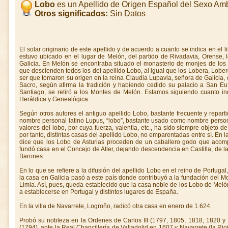
Lobo
es un Apellido de Origen Español del Sexo Am
Otros significados:
Sin Datos
El solar originario de este apellido y de acuerdo a cuanto se indica en el l
estuvo ubicado en el lugar de Melón, del partido de Rivadavia, Orense,
Galicia. En Melón se encontraba situado el monasterio de monjes de los 
que descienden todos los del apellido Lobo, al igual que los Lobera, Lobe
ser que tomaron su origen en la reina Claudia Lupavia, señora de Galicia, q
Sacro, según afirma la tradición y habiendo cedido su palacio a San Euf
Santiago, se retiró a los Montes de Melón. Estamos siguiendo cuanto in
Heráldica y Genealógica.
Según otros autores el antiguo apellido Lobo, bastante frecuente y repart
nombre personal latino Lupus, “lobo”, bastante usado como nombre person
valores del lobo, por cuya fuerza, valentía, etc., ha sido siempre objeto d
por tanto, distintas casas del apellido Lobo, no emparentadas entre sí. En
dice que los Lobo de Asturias proceden de un caballero godo que ac
fundó casa en el Concejo de Aller, dejando descendencia en Castilla, de l
Barones.
En lo que se refiere a la difusión del apellido Lobo en el reino de Portug
la casa en Galicia pasó a este país donde contribuyó a la fundación del
Limia. Así, pues, queda establecido que la casa noble de los Lobo de Melón 
a establecerse en Portugal y distintos lugares de España.
En la villa de Navarrete, Logroño, radicó otra casa en enero de 1.624.
Probó su nobleza en la Ordenes de Carlos III (1797, 1805, 1818, 1820 y
(1794), ante la Real Chancillería de Valladolid en 1607 y Navarrete (la Rio