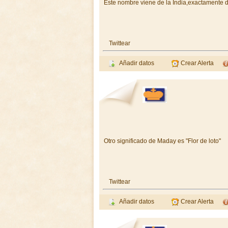
Este nombre viene de la India,exactamente del 
Twittear
Añadir datos
Crear Alerta
Otro significado de Maday es "Flor de loto"
Twittear
Añadir datos
Crear Alerta