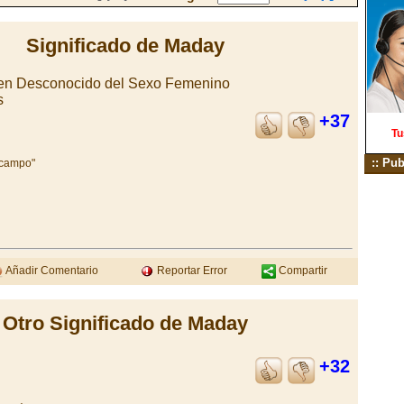
Significado de Maday
en Desconocido del Sexo Femenino
s
+37
Tu
:: Pub
 campo"
Añadir Comentario
Reportar Error
Compartir
Otro Significado de Maday
+32