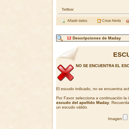
Twittear
Añadir datos
Crear Alerta
12
Descripciones de Maday
ESC
NO SE ENCUENTRA EL ES
El escudo indicado, no se encuentra ac
Por Favor selecciona a continuación la
escudo del apellido Maday
. Recuerda
un escudo válido.
Imagen: