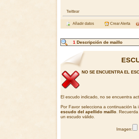
Twittear
Añadir datos
Crear Alerta
1
Descripción de maillo
ESCU
NO SE ENCUENTRA EL ES
El escudo indicado, no se encuentra ac
Por Favor selecciona a continuación la
escudo del apellido maillo
. Recuerda 
un escudo válido.
Imagen: