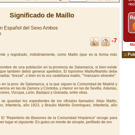
Significado de Maillo
en Español del Sexo Ambos
s
-7
Má
:: Pub
nte y registrado, indistintamente, como Maillo (que es la forma más
 nombre de una población en la provincia de Salamanca, si bien existe
 que también debió generar apellidos. El topónimo Maillo/Mahillo debe
illar, “brezal”, o bien en la voz castellana maillo, “"manzano silvestre".
nto en la prov. de Salamanca, a la que siguen la Comunidad de Madrid y
sencia en las de Zamora y Córdoba, y menor en las de Sevilla, Asturias,
eres, Vizcaya, León, Badajoz y Granada, entre otras.
 se guardan los expedientes de los oficiales llamados: Alejo Maillo,
z, Infantería, año 1923, y Braulio Mahillo Domínguez, Infantería, año
 El “Repertorio de Blasones de la Comunidad Hispánica” recoge para
r lugar el siguiente: En gules un monte de sinople, perfilado de oro.