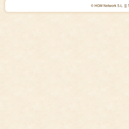
||
© HGM Network S.L.