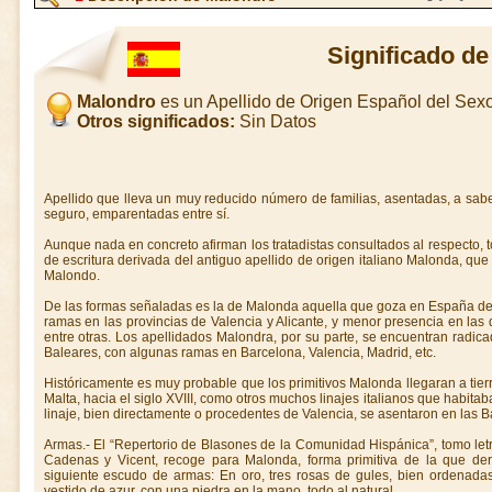
Significado d
Malondro
es un Apellido de Origen Español del Se
Otros significados:
Sin Datos
Apellido que lleva un muy reducido número de familias, asentadas, a sabe
seguro, emparentadas entre sí.
Aunque nada en concreto afirman los tratadistas consultados al respecto,
de escritura derivada del antiguo apellido de origen italiano Malonda, qu
Malondo.
De las formas señaladas es la de Malonda aquella que goza en España de 
ramas en las provincias de Valencia y Alicante, y menor presencia en las
entre otras. Los apellidados Malondra, por su parte, se encuentran radic
Baleares, con algunas ramas en Barcelona, Valencia, Madrid, etc.
Históricamente es muy probable que los primitivos Malonda llegaran a tier
Malta, hacia el siglo XVIII, como otros muchos linajes italianos que habita
linaje, bien directamente o procedentes de Valencia, se asentaron en las B
Armas.- El “Repertorio de Blasones de la Comunidad Hispánica”, tomo le
Cadenas y Vicent, recoge para Malonda, forma primitiva de la que de
siguiente escudo de armas: En oro, tres rosas de gules, bien ordenadas
vestido de azur, con una piedra en la mano, todo al natural.