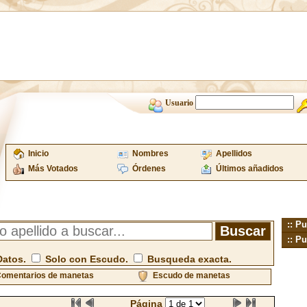
Usuario
Inicio
Nombres
Apellidos
Más Votados
Órdenes
Últimos añadidos
:: Pu
:: Pu
Datos.
Solo con Escudo.
Busqueda exacta.
omentarios de manetas
Escudo de manetas
Página