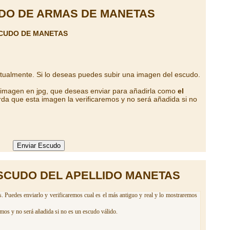
DO DE ARMAS DE MANETAS
SCUDO DE MANETAS
ctualmente. Si lo deseas puedes subir una imagen del escudo.
a imagen en jpg, que deseas enviar para añadirla como
el
da que esta imagen la verificaremos y no será añadida si no
SCUDO DEL APELLIDO MANETAS
. Puedes enviarlo y verificaremos cual es el más antiguo y real y lo mostraremos
emos y no será añadida si no es un escudo válido.