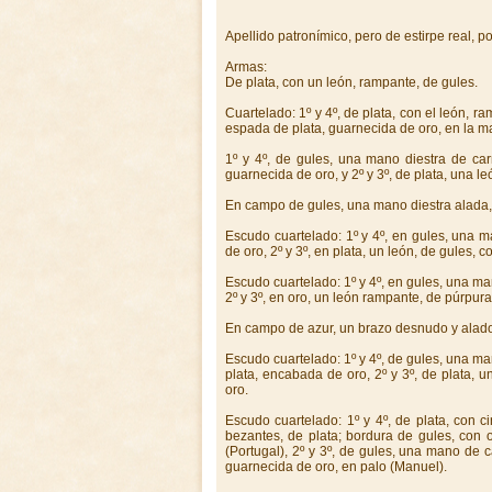
Apellido patronímico, pero de estirpe real, p
Armas:
De plata, con un león, rampante, de gules.
Cuartelado: 1º y 4º, de plata, con el león, r
espada de plata, guarnecida de oro, en la m
1º y 4º, de gules, una mano diestra de car
guarnecida de oro, y 2º y 3º, de plata, una l
En campo de gules, una mano diestra alada, 
Escudo cuartelado: 1º y 4º, en gules, una 
de oro, 2º y 3º, en plata, un león, de gules
Escudo cuartelado: 1º y 4º, en gules, una 
2º y 3º, en oro, un león rampante, de púrpur
En campo de azur, un brazo desnudo y alado
Escudo cuartelado: 1º y 4º, de gules, una 
plata, encabada de oro, 2º y 3º, de plata,
oro.
Escudo cuartelado: 1º y 4º, de plata, con 
bezantes, de plata; bordura de gules, con o
(Portugal), 2º y 3º, de gules, una mano de 
guarnecida de oro, en palo (Manuel).