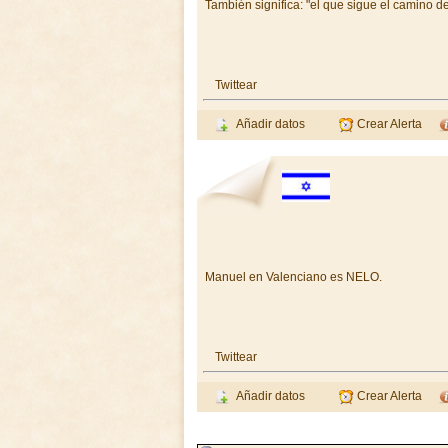
También significa: "el que sigue el camino d
Twittear
Añadir datos
Crear Alerta
Manuel en Valenciano es NELO.
Twittear
Añadir datos
Crear Alerta