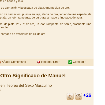
a en banda y rota.
 de carnación y la espada de plata, guarnecida de oro.
ano de carnación, puesta en faja, alada de oro, teniendo una espada, de
e plata, un león rampante, de púrpura, armado y linguado, de azur.
rre, de plata, 2º y 3º, de oro, un león rampante, de sable, brochante una
 sable.
cargado de tres flores de lis, de oro.
Añadir Comentario
Reportar Error
Compartir
Otro Significado de Manuel
en Hebreo del Sexo Masculino
s
+26