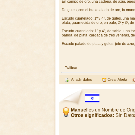
En campo de oro, una cadena, de azur, puest
De gules, con el brazo alado de oro, la mano
Escudo cuartelado: 1º y 4º, de gules, una m
plata, guarnecida de oro, en palo, 2º y 3º, d
Escudo cuartelado: 1º y 4º, de sable, una to
banda, de plata, cargada de tres veneras, de
Escudo palado de plata y gules. jefe de azur, 
Twittear
Añadir datos
Crear Alerta
Manuel
es un Nombre de Orig
Otros significados:
Sin Dato