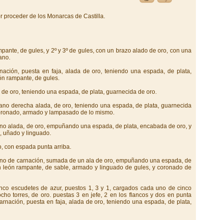
or proceder de los Monarcas de Castilla.
ampante, de gules, y 2º y 3º de gules, con un brazo alado de oro, con una
ano.
nación, puesta en faja, alada de oro, teniendo una espada, de plata,
eón rampante, de gules.
de oro, teniendo una espada, de plata, guarnecida de oro.
mano derecha alada, de oro, teniendo una espada, de plata, guarnecida
, coronado, armado y lampasado de lo mismo.
mano alada, de oro, empuñando una espada, de plata, encabada de oro, y
a, uñado y linguado.
, con espada punta arriba.
mano de carnación, sumada de un ala de oro, empuñando una espada, de
 un león rampante, de sable, armado y linguado de gules, y coronado de
cinco escudetes de azur, puestos 1, 3 y 1, cargados cada uno de cinco
cho torres, de oro. puestas 3 en jefe, 2 en los flancos y dos en punta
carnación, puesta en faja, alada de oro, teniendo una espada, de plata,