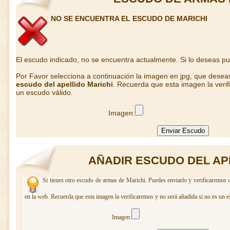
NO SE ENCUENTRA EL ESCUDO DE MARICHI
El escudo indicado, no se encuentra actualmente. Si lo deseas p
Por Favor selecciona a continuación la imagen en jpg, que desea
escudo del apellido Marichi
. Recuerda que esta imagen la verif
un escudo válido.
Imagen:
AÑADIR ESCUDO DEL AP
Si tienes otro escudo de armas de Marichi. Puedes enviarlo y verificaremos c
en la web. Recuerda que esta imagen la verificaremos y no será añadida si no es un e
Imagen: