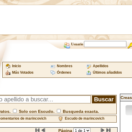
Usuario
Inicio
Nombres
Apellidos
Más Votados
Órdenes
Últimos añadidos
Creas
Datos.
Solo con Escudo.
Busqueda exacta.
omentarios de marincovich
Escudo de marincovich
Página