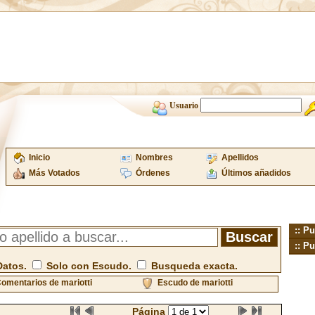
Usuario
Inicio
Nombres
Apellidos
Más Votados
Órdenes
Últimos añadidos
:: Pu
:: Pu
Datos.
Solo con Escudo.
Busqueda exacta.
omentarios de mariotti
Escudo de mariotti
Página