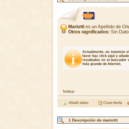
Mariotti
es un Apellido de O
Otros significados:
Sin Dato
Actualmente, no tenemos el s
favor haz click aquí y añad
resultados en el buscador d
más grande de Internet.
Twittear
Añadir datos
Crear Alerta
1
Descripción de mariotti