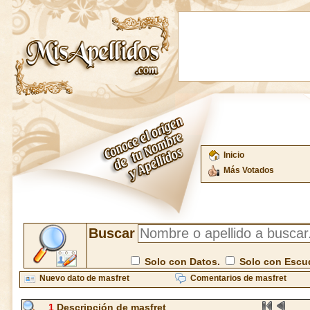
Inicio
Más Votados
Buscar
Solo con Datos.
Solo con Escu
Nuevo dato de masfret
Comentarios de masfret
1
Descripción de masfret