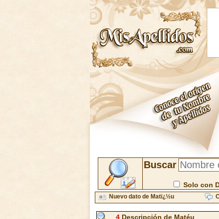
Buscar
Solo con 
Nuevo dato de Matï¿½u
C
4
Descripción de Matéu