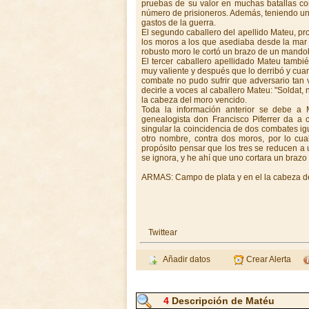
pruebas de su valor en muchas batallas con
número de prisioneros. Además, teniendo una
gastos de la guerra.
El segundo caballero del apellido Mateu, pr
los moros a los que asediaba desde la mar
robusto moro le cortó un brazo de un mando
El tercer caballero apellidado Mateu tambi
muy valiente y después que lo derribó y cuan
combate no pudo sufrir que adversario tan v
decirle a voces al caballero Mateu: "Soldat,
la cabeza del moro vencido.
Toda la información anterior se debe a 
genealogista don Francisco Piferrer da a c
singular la coincidencia de dos combates ig
otro nombre, contra dos moros, por lo cua
propósito pensar que los tres se reducen a
se ignora, y he ahí que uno cortara un brazo a
ARMAS: Campo de plata y en el la cabeza del 
Twittear
Añadir datos
Crear Alerta
4
Descripción de Matéu