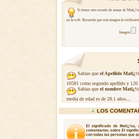
Si tienes otro escudo de armas de Matï¿½u
en la web. Recuerda que esta imagen la verificare
Imagen:
Sabias que
el Apellido Matï¿
10581 como segundo apellido y 120 
Sabias que
el nombre Matï¿
media de edad es de 28.1 años....
LOS COMENTA
El significado de Matï¿½u,
comentarios, sobre El signifi
con todas las personas que qu