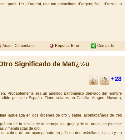
ut partit: 1er., d´argent, una mà palmellada d´argent; 2on., d´atzur, un
Añadir Comentario
Reportar Error
Compartir
Otro Significado de Matï¿½u
+28
gen. Probablemente sea un apellido patronímico derivado del nombre
ndido por toda España. Tiene solares en Castilla, Aragón, Navarra,
faja jaquelada en dos órdenes de oro y sable, acomapañada de tres
pájaro de la familia de la corneja, del grajo y de la urraca, de plumaje
adas y membradas de oro.
, un cabrío de oro acompañado en jefe de dos estrellas de plata y en