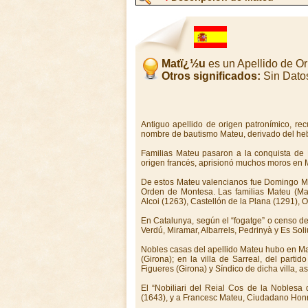
Matï¿½u
es un Apellido de O
Otros significados:
Sin Dato
Antiguo apellido de origen patronímico, r
nombre de bautismo Mateu, derivado del he
Familias Mateu pasaron a la conquista de
origen francés, aprisionó muchos moros en 
De estos Mateu valencianos fue Domingo Mat
Orden de Monte­sa. Las familias Mateu (Mat
Alcoi (1263), Castellón de la Plana (1291), Or
En Catalunya, según el “fogatge” o censo 
Verdú, Miramar, Albarrels, Pedrinyà y Es Soli
Nobles casas del apellido Mateu hubo en Man
(Girona); en la villa de Sarreal, del parti
Figueres (Girona) y Síndico de dicha villa, a
El “Nobiliari del Reial Cos de la Noblesa
(1643), y a Francesc Mateu, Ciudadano Hon