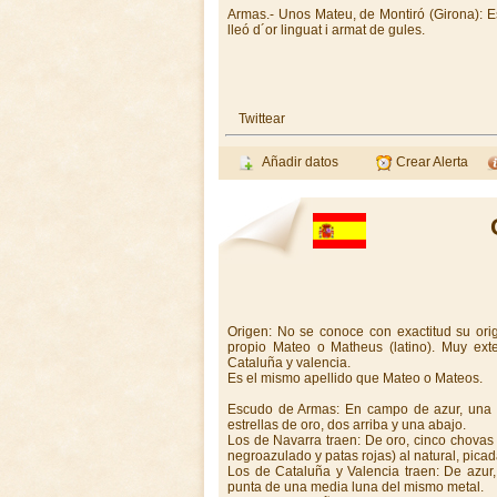
Armas.- Unos Mateu, de Montiró (Girona): Esc
lleó d´or linguat i armat de gules.
Twittear
Añadir datos
Crear Alerta
Origen: No se conoce con exactitud su ori
propio Mateo o Matheus (latino). Muy exte
Cataluña y valencia.
Es el mismo apellido que Mateo o Mateos.
Escudo de Armas: En campo de azur, una 
estrellas de oro, dos arriba y una abajo.
Los de Navarra traen: De oro, cinco chovas (
negroazulado y patas rojas) al natural, pic
Los de Cataluña y Valencia traen: De azur
punta de una media luna del mismo metal.