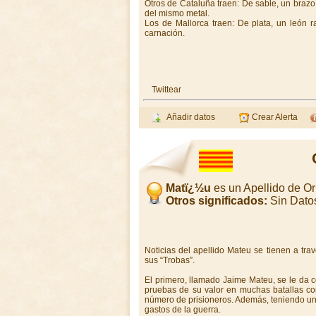
Otros de Cataluña traen: De sable, un braz
del mismo metal.
Los de Mallorca traen: De plata, un león
carnación.
Twittear
Añadir datos
Crear Alerta
Matï¿½u
es un Apellido de O
Otros significados:
Sin Dato
Noticias del apellido Mateu se tienen a tr
sus “Trobas”.
El primero, llamado Jaime Mateu, se le da 
pruebas de su valor en muchas batallas con
número de prisioneros. Además, teniendo una
gastos de la guerra.