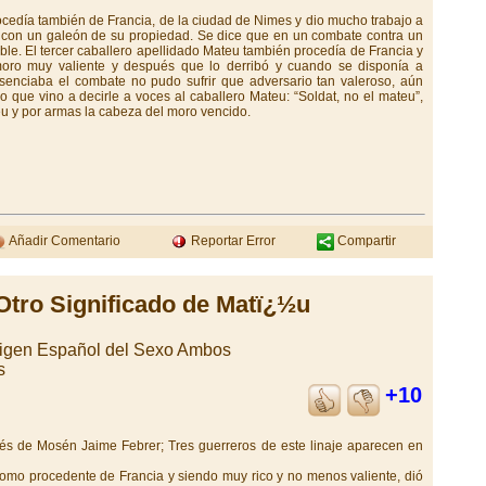
ocedía también de Francia, de la ciudad de Nimes y dio mucho trabajo a
 con un galeón de su propiedad. Se dice que en un combate contra un
le. El tercer caballero apellidado Mateu también procedía de Francia y
moro muy valiente y después que lo derribó y cuando se disponía a
esenciaba el combate no pudo sufrir que adversario tan valeroso, aún
lo que vino a decirle a voces al caballero Mateu: “Soldat, no el mateu”,
eu y por armas la cabeza del moro vencido.
Añadir Comentario
Reportar Error
Compartir
Otro Significado de Matï¿½u
rigen Español del Sexo Ambos
s
+10
avés de Mosén Jaime Febrer; Tres guerreros de este linaje aparecen en
como procedente de Francia y siendo muy rico y no menos valiente, dió