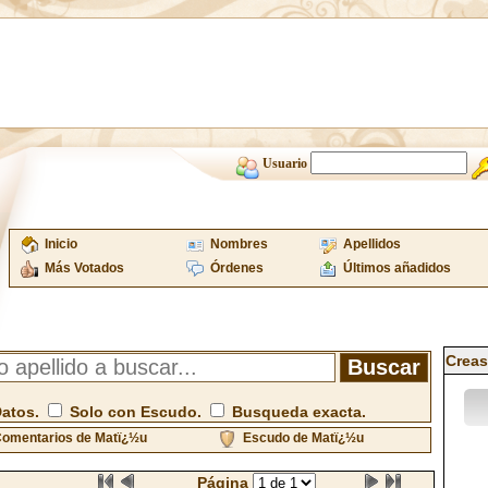
Usuario
Inicio
Nombres
Apellidos
Más Votados
Órdenes
Últimos añadidos
Creas
Datos.
Solo con Escudo.
Busqueda exacta.
omentarios de Matï¿½u
Escudo de Matï¿½u
Página