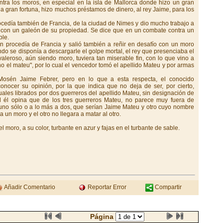
tra los moros, en especial en la isla de Mallorca donde hizo un gran
 gran fortuna, hizo muchos préstamos de dinero, al rey Jaime, para los
ocedía también de Francia, de la ciudad de Nimes y dio mucho trabajo a
 con un galeón de su propiedad. Se dice que en un combate contra un
ble.
én procedía de Francia y salió también a reñir en desafío con un moro
do se disponía a descargarle el golpe mortal, el rey que presenciaba el
aleroso, aún siendo moro, tuviera tan miserable fin, con lo que vino a
 no el mateu", por lo cual el vencedor tomó el apellido Mateu y por armas
Mosén Jaime Febrer, pero en lo que a esta respecta, el conocido
onocer su opinión, por la que indica que no deja de ser, por cierto,
uales librados por dos guerreros del apellido Mateu, sin designación de
l él opina que de los tres guerreros Mateu, no parece muy fuera de
 uno sólo o a lo más a dos, que serían Jaime Mateu y otro cuyo nombre
 un moro y el otro no llegara a matar al otro.
moro, a su color, turbante en azur y fajas en el turbante de sable.
Añadir Comentario
Reportar Error
Compartir
Página