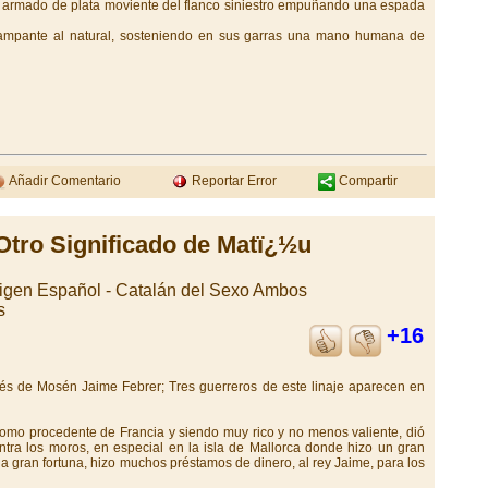
o armado de plata moviente del flanco siniestro empuñando una espada
 rampante al natural, sosteniendo en sus garras una mano humana de
Añadir Comentario
Reportar Error
Compartir
Otro Significado de Matï¿½u
rigen Español - Catalán del Sexo Ambos
s
+16
avés de Mosén Jaime Febrer; Tres guerreros de este linaje aparecen en
como procedente de Francia y siendo muy rico y no menos valiente, dió
tra los moros, en especial en la isla de Mallorca donde hizo un gran
 gran fortuna, hizo muchos préstamos de dinero, al rey Jaime, para los