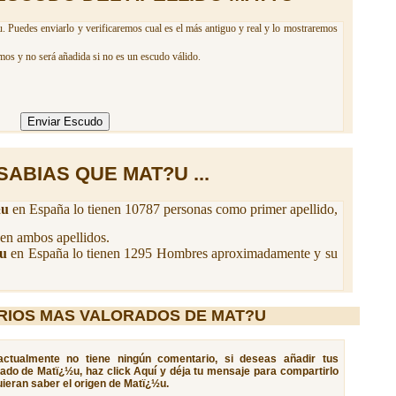
. Puedes enviarlo y verificaremos cual es el más antiguo y real y lo mostraremos
mos y no será añadida si no es un escudo válido.
SABIAS QUE MAT?U ...
½u
en España lo tienen 10787 personas como primer apellido,
en ambos apellidos.
½u
en España lo tienen 1295 Hombres aproximadamente y su
RIOS MAS VALORADOS DE MAT?U
 actualmente no tiene ningún comentario, si deseas añadir tus
cado de Matï¿½u, haz click Aquí y déja tu mensaje para compartirlo
ieran saber el origen de Matï¿½u.