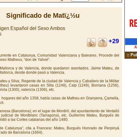
Significado de Matï¿½u
rigen Español del Sexo Ambos
s
+29
A
:: Pu
ecurrente en Catalunya, Comunidad Valenciana y Baleares. Procede del
breo Matheus, “don de Yahvé”.
 Mallorca y de Valencia, donde quedaron asentados. Jaime Mateu, de
Mallorca, desde donde pasó a Valencia.
eu y Silva, Regente de la ciudad de Valencia y Caballero de la Militar
heu) levantaron casas en Silla (1248), Calp (1249), Borriana (1256),
iola (1300), valencia (1306), etc.
de hogares del año 1358, había casas de Matheu en Granyena, Çamella,
us.
resa (Barcelona); en el lugar de Montiró, del ayuntamiento de Ventalló
do judicial de Montblanc (Tarragona), etc. Guillermo Mateu, Burgués de
sistió a las Cortes catalanas del año 1480.
 de Catalunya”, cita a Francesc Mateu, Burgués Honrado de Perpinyà
rado de Barcelona (1664).