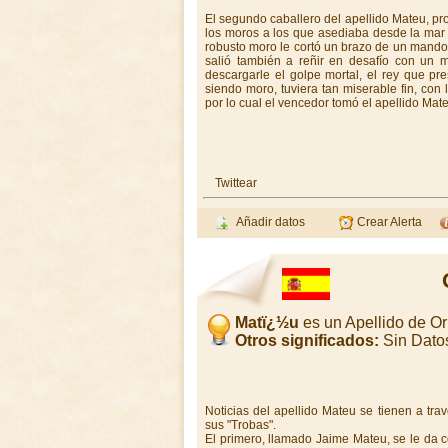
El segundo caballero del apellido Mateu, pr
los moros a los que asediaba desde la mar
robusto moro le cortó un brazo de un mandob
salió también a reñir en desafío con un 
descargarle el golpe mortal, el rey que pr
siendo moro, tuviera tan miserable fin, con 
por lo cual el vencedor tomó el apellido Mat
Twittear
Añadir datos
Crear Alerta
Matï¿½u
es un Apellido de O
Otros significados:
Sin Dato
Noticias del apellido Mateu se tienen a tr
sus "Trobas".
El primero, llamado Jaime Mateu, se le da 