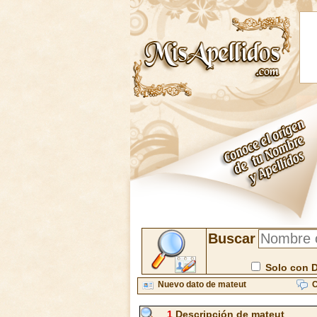
Buscar
Solo con 
Nuevo dato de mateut
C
1
Descripción de mateut