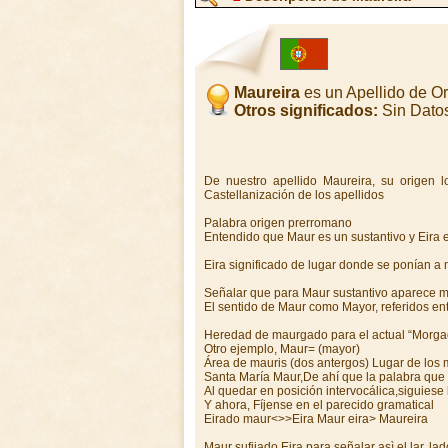
Maureira
es un Apellido de O
Otros significados:
Sin Dato
De nuestro apellido Maureira, su origen lo
Castellanización de los apellidos
Palabra origen prerromano
Entendido que Maur es un sustantivo y Eira el
Eira significado de lugar donde se ponían a m
Señalar que para Maur sustantivo aparece mul
El sentido de Maur como Mayor, referidos entr
Heredad de maurgado para el actual “Morg
Otro ejemplo, Maur= (mayor)
Área de mauris (dos antergos) Lugar de los 
Santa María Maur,De ahí que la palabra que 
Al quedar en posición intervocálica,siguies
Y ahora, Fíjense en el parecido gramatical
Eirado maur<>>Eira Maur eira> Maureira
Maur sufijado Eira para señalar asì el lar, la