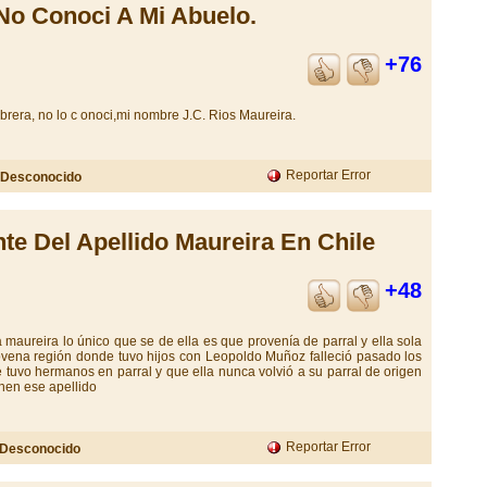
No Conoci A Mi Abuelo.
+76
brera, no lo c onoci,mi nombre J.C. Rios Maureira.
Reportar Error
Desconocido
te Del Apellido Maureira En Chile
+48
maureira lo único que se de ella es que provenía de parral y ella sola
ovena región donde tuvo hijos con Leopoldo Muñoz falleció pasado los
 tuvo hermanos en parral y que ella nunca volvió a su parral de origen
nen ese apellido
Reportar Error
Desconocido