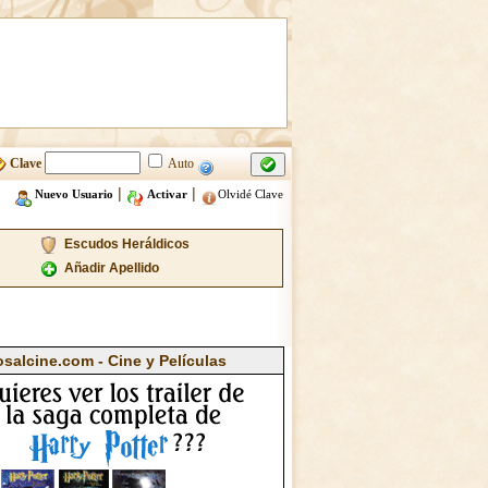
Clave
Auto
|
|
Nuevo Usuario
Activar
Olvidé Clave
Escudos Heráldicos
Añadir Apellido
osalcine.com - Cine y Películas