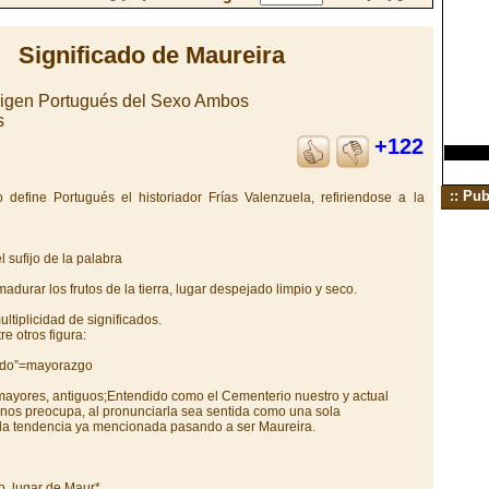
Significado de Maureira
rigen Portugués del Sexo Ambos
s
+122
:: Pub
 define Portugués el historiador Frías Valenzuela, refiriendose a la
 sufijo de la palabra
adurar los frutos de la tierra, lugar despejado limpio y seco.
tiplicidad de significados.
e otros figura:
ado”=mayorazgo
mayores, antiguos;Entendido como el Cementerio nuestro y actual
nos preocupa, al pronunciarla sea sentida como una sola
e la tendencia ya mencionada pasando a ser Maureira.
do, lugar de Maur*