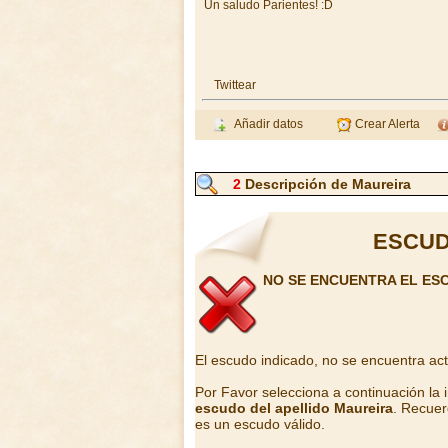
Un saludo Parientes! :D
Twittear
Añadir datos
Crear Alerta
2
Descripción de Maureira
ESCUD
NO SE ENCUENTRA EL ES
El escudo indicado, no se encuentra ac
Por Favor selecciona a continuación la
escudo del apellido Maureira
. Recuer
es un escudo válido.