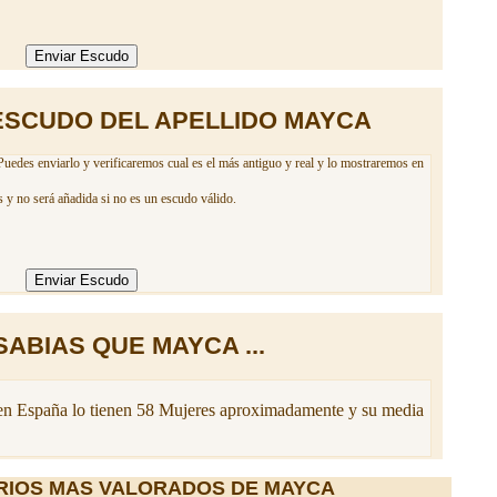
ESCUDO DEL APELLIDO MAYCA
uedes enviarlo y verificaremos cual es el más antiguo y real y lo mostraremos en
 y no será añadida si no es un escudo válido.
SABIAS QUE MAYCA ...
n España lo tienen 58 Mujeres aproximadamente y su media
RIOS MAS VALORADOS DE MAYCA