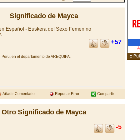
Significado de Mayca
en Español - Euskera del Sexo Femenino
s
+57
A
:: Pu
el Peru, en el departamento de AREQUIPA.
Añadir Comentario
Reportar Error
Compartir
Otro Significado de Mayca
-5