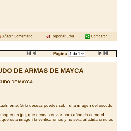
Añadir Comentario
Reportar Error
Compartir
Página
UDO DE ARMAS DE MAYCA
CUDO DE MAYCA
tualmente. Si lo deseas puedes subir una imagen del escudo.
 imagen en jpg, que deseas enviar para añadirla como
el
 que esta imagen la verificaremos y no será añadida si no es