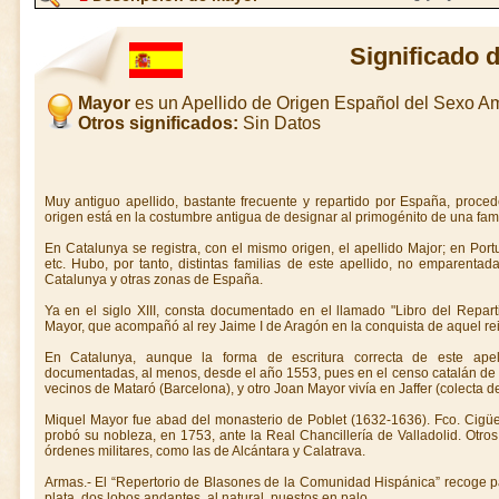
Significado 
Mayor
es un Apellido de Origen Español del Sexo A
Otros significados:
Sin Datos
Muy antiguo apellido, bastante frecuente y repartido por España, proced
origen está en la costumbre antigua de designar al primogénito de una fam
En Catalunya se registra, con el mismo origen, el apellido Major; en Port
etc. Hubo, por tanto, distintas familias de este apellido, no emparentadas
Catalunya y otras zonas de España.
Ya en el siglo XIII, consta documentado en el llamado "Libro del Reparti
Mayor, que acompañó al rey Jaime I de Aragón en la conquista de aquel re
En Catalunya, aunque la forma de escritura correcta de este apell
documentadas, al menos, desde el año 1553, pues en el censo catalán de
vecinos de Mataró (Barcelona), y otro Joan Mayor vivía en Jaffer (colecta d
Miquel Mayor fue abad del monasterio de Poblet (1632-1636). Fco. Cigüen
probó su nobleza, en 1753, ante la Real Chancillería de Valladolid. Otr
órdenes militares, como las de Alcántara y Calatrava.
Armas.- El “Repertorio de Blasones de la Comunidad Hispánica” recoge p
plata, dos lobos andantes, al natural, puestos en palo.